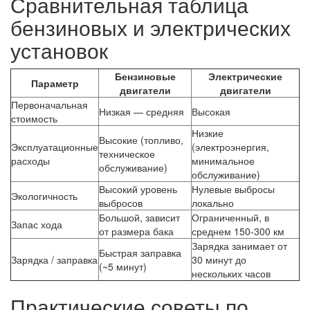
Сравнительная таблица
бензиновых и электрических
установок
Бензиновые
Электрические
Параметр
двигатели
двигатели
Первоначальная
Низкая — средняя
Высокая
стоимость
Низкие
Высокие (топливо,
Эксплуатационные
(электроэнергия,
техническое
расходы
минимальное
обслуживание)
обслуживание)
Высокий уровень
Нулевые выбросы
Экологичность
выбросов
локально
Большой, зависит
Ограниченный, в
Запас хода
от размера бака
среднем 150-300 км
Зарядка занимает от
Быстрая заправка
Зарядка / заправка
30 минут до
(~5 минут)
нескольких часов
Практические советы по