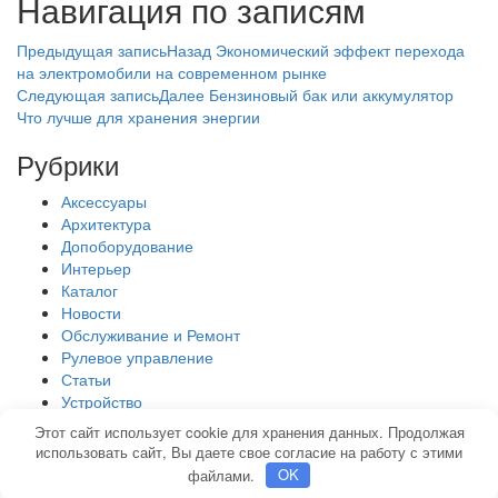
Навигация по записям
Предыдущая запись
Назад
Экономический эффект перехода
на электромобили на современном рынке
Следующая запись
Далее
Бензиновый бак или аккумулятор
Что лучше для хранения энергии
Рубрики
Аксессуары
Архитектура
Допоборудование
Интерьер
Каталог
Новости
Обслуживание и Ремонт
Рулевое управление
Статьи
Устройство
Электрооборудование
Этот сайт использует cookie для хранения данных. Продолжая
использовать сайт, Вы даете свое согласие на работу с этими
Карта Сайта
Корзина
Магазин
Мой аккаунт
файлами.
OK
Угги Nice Bay