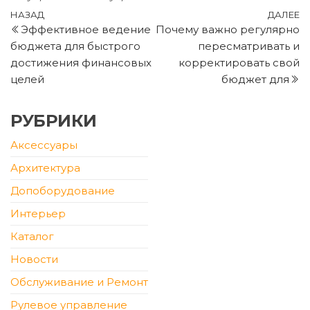
Навигация
Предыдущая
С
НАЗАД
ДАЛЕЕ
Эффективное ведение
Почему важно регулярно
запись
з
по
бюджета для быстрого
пересматривать и
записям
достижения финансовых
корректировать свой
целей
бюджет для
РУБРИКИ
Аксессуары
Архитектура
Допоборудование
Интерьер
Каталог
Новости
Обслуживание и Ремонт
Рулевое управление