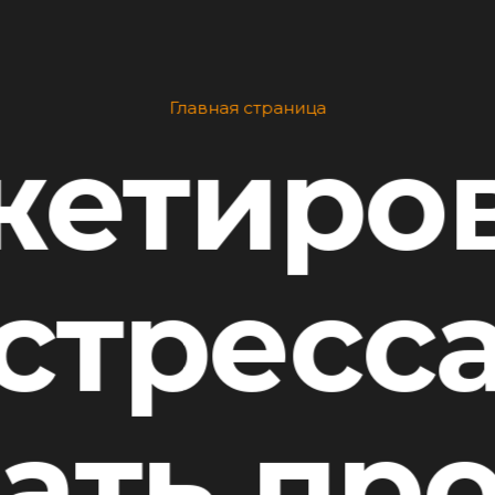
Главная страница
етиро
стресс
ать пр