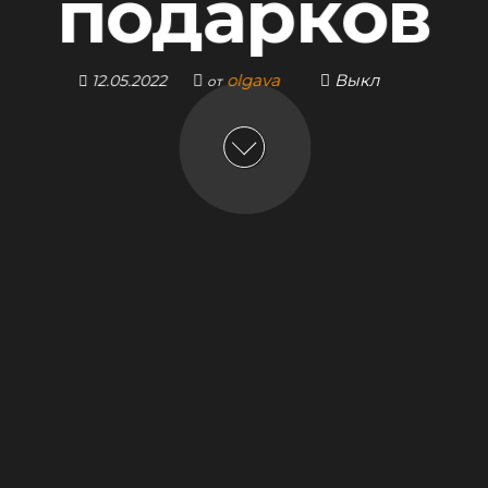
подарков
olgava
Выкл
12.05.2022
от