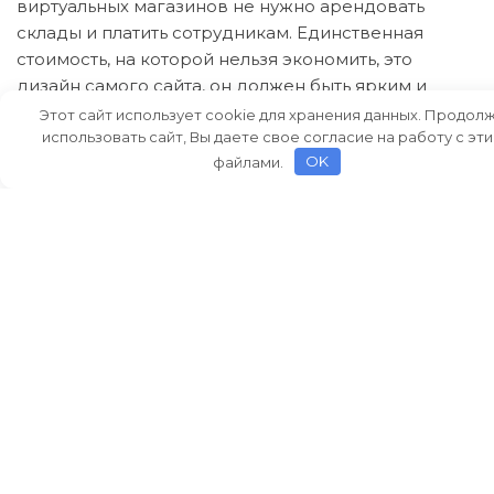
виртуальных магазинов не нужно арендовать
склады и платить сотрудникам. Единственная
стоимость, на которой нельзя экономить, это
дизайн самого сайта, он должен быть ярким и
необычным, чтобы сразу заинтересовать
Этот сайт использует cookie для хранения данных. Продол
использовать сайт, Вы даете свое согласие на работу с эт
покупателей, а также иметь доступный и
файлами.
OK
интуитивно понятный интерфейс.
Это дает пользователям быстрое понимание того,
как работает навигация по сайту. Покупайте
подарки для друзей и семьи в любом магазине по
вашему выбору, где бы вы ни находились. Очень
легко удивить близкого человека неожиданным
сюрпризом. Вам достаточно зайти на страницу
подходящего подарочного сайта.
После того, как интересы получателя известны,
необходимо выбрать тематический ресурс. Также
могут быть некоторые проблемы. Конечно,
фотографии не могут точно передать текстуру и