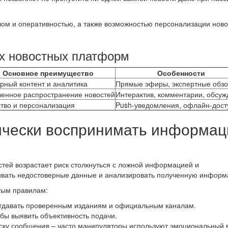
ом и оперативностью, а также возможностью персонализации ново
х новостных платформ
Основное преимущество
Особенности
ный контент и аналитика
Прямые эфиры, экспертные обз
енное распространение новостей
Интерактив, комментарии, обсу
тво и персонализация
Push-уведомления, офлайн-дост
тически воспринимать информа
стей возрастает риск столкнуться с ложной информацией и
ивать недостоверные данные и анализировать полученную информ
тым правилам:
отдавать проверенным изданиям и официальным каналам.
обы выявить объективность подачи.
ску сообщения – часто манипуляторы используют эмоциональный 