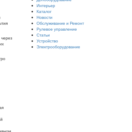
Интерьер
Каталог
м
Новости
ытия
Обслуживание и Ремонт
Рулевое управление
Статьи
 через
Устройство
их
Электрооборудование
тро
ая
ый
сивном