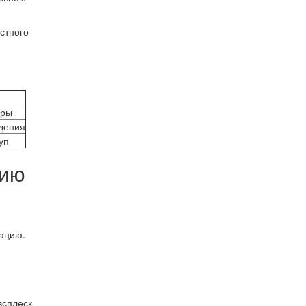
стного
оры
ждения
уп
цию
ацию.
всплеск