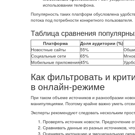
использовании телефона.
Популярность таких платформ обусловлена удобств
потока под потребности конкретного пользователя.
Таблица сравнения популярны
Платформа
Доля аудитории (%)
Новостные сайты
55%
Обшир
Социальные сети
65%
Мгнов
Мобильные приложения
45%
Удобс
Как фильтровать и кри
в онлайн-режиме
При таком объеме источников и разнообразии ново
манипуляциями. Поэтому крайне важно уметь отсе
Эксперты рекомендуют следовать нескольким прос
Проверять источник новости. Предпочтение 
Сравнивать данные из разных источников, чт
Оценивать интонацию и эмоциональную окра