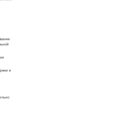
ование
льной
ыми
ржки и
ельно