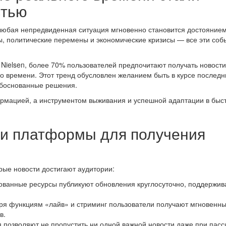
стью
 любая непредвиденная ситуация мгновенно становится достояние
, политические перемены и экономические кризисы — все эти соб
Nielsen, более 70% пользователей предпочитают получать новости
о времени. Этот тренд обусловлен желанием быть в курсе последн
обоснованные решения.
ормацией, а инструментом выживания и успешной адаптации в быс
и платформы для получения
рые новости достигают аудитории:
ванные ресурсы публикуют обновления круглосуточно, поддержив
я функциям «лайв» и стриминг пользователи получают мгновенн
в.
позволяют не пропустить ни одной важной новости даже при пас