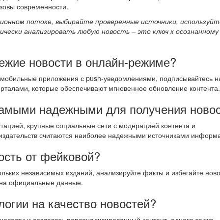
зовы современности.
ионном потоке, выбирайте проверенные источники, используйт
ически анализировать любую новость – это ключ к осознанному
вежие новости в онлайн-режиме?
е мобильные приложения с push-уведомлениями, подписывайтесь н
рталами, которые обеспечивают мгновенное обновление контента.
самыми надежными для получения ново
тацией, крупные социальные сети с модерацией контента и
издательств считаются наиболее надежными источниками информ
ость от фейковой?
льких независимых изданий, анализируйте факты и избегайте ново
 на официальные данные.
огии на качество новостей?
новости и создавать персонализированный контент, однако также