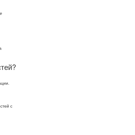
е
а
стей?
ации.
стей с