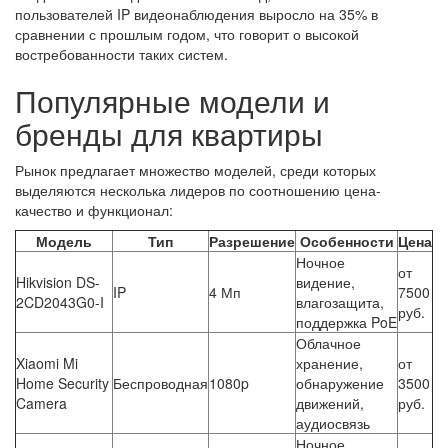
пользователей IP видеонаблюдения выросло на 35% в
сравнении с прошлым годом, что говорит о высокой
востребованности таких систем.
Популярные модели и
бренды для квартиры
Рынок предлагает множество моделей, среди которых
выделяются несколька лидеров по соотношению цена-
качество и функционал:
Модель
Тип
Разрешение
Особенности
Цена
Ночное
от
Hikvision DS-
видение,
IP
4 Мп
7500
2CD2043G0-I
влагозащита,
руб.
поддержка PoE
Облачное
Xiaomi Mi
хранение,
от
Home Security
Беспроводная
1080p
обнаружение
3500
Camera
движений,
руб.
аудиосвязь
Ночное