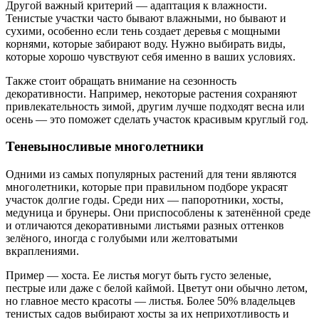
Другой важный критерий — адаптация к влажности.
Тенистые участки часто бывают влажными, но бывают и
сухими, особенно если тень создает деревья с мощными
корнями, которые забирают воду. Нужно выбирать виды,
которые хорошо чувствуют себя именно в ваших условиях.
Также стоит обращать внимание на сезонность
декоративности. Например, некоторые растения сохраняют
привлекательность зимой, другим лучше подходят весна или
осень — это поможет сделать участок красивым круглый год.
Теневыносливые многолетники
Одними из самых популярных растений для тени являются
многолетники, которые при правильном подборе украсят
участок долгие годы. Среди них — папоротники, хосты,
медуница и брунеры. Они приспособлены к затенённой среде
и отличаются декоративными листьями разных оттенков
зелёного, иногда с голубыми или желтоватыми
вкраплениями.
Пример — хоста. Ее листья могут быть густо зеленые,
пестрые или даже с белой каймой. Цветут они обычно летом,
но главное место красоты — листья. Более 50% владельцев
тенистых садов выбирают хосты за их неприхотливость и