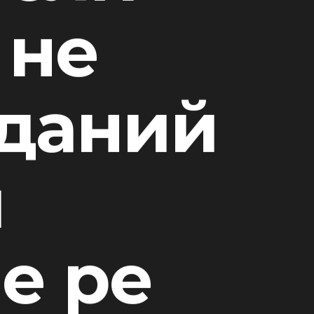
 не
даний
и
е ре