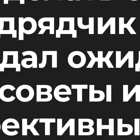
дрядчик
вдал ожи
советы 
ективны