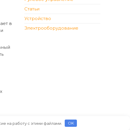
Статьи
Устройство
ает в
Электрооборудование
 и
вный
ть
х
сие на работу с этими файлами.
OK