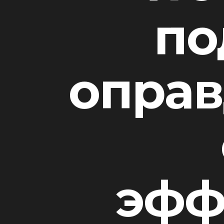
по
опра
эфф