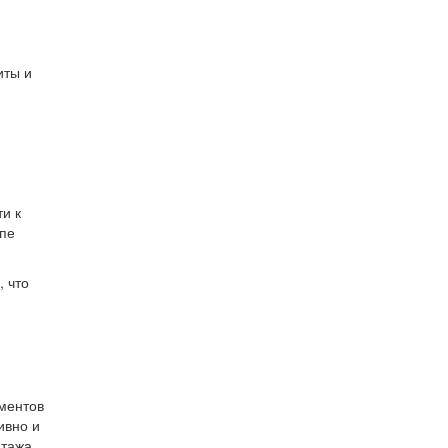
е
иты и
и к
апе
, что
ментов
ивно и
тажа.