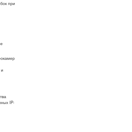
ибок при
ые
еокамер
 и
тва
ных IP-