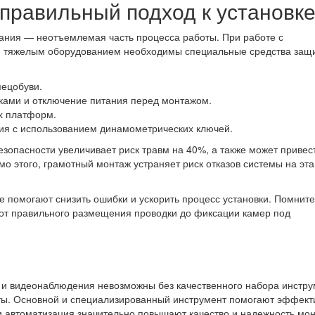
 правильный подход к установк
ания — неотъемлемая часть процесса работы. При работе с
и тяжелым оборудованием необходимы специальные средства защ
пецобуви.
ками и отключение питания перед монтажом.
х платформ.
ия с использованием динамометрических ключей.
зопасности увеличивает риск травм на 40%, а также может привест
 этого, грамотный монтаж устраняет риск отказов системы на эт
 помогают снизить ошибки и ускорить процесс установки. Помните
от правильного размещения проводки до фиксации камер под
 и видеонаблюдения невозможны без качественного набора инстру
ы. Основной и специализированный инструмент помогают эффект
и автоматизация значительно повышают качество и надежность мон