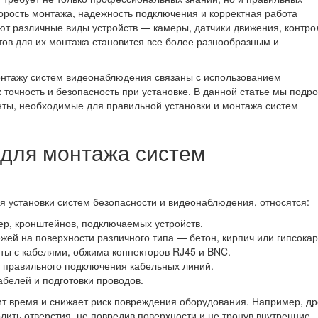
корость монтажа, надежность подключения и корректная работа
ют различные виды устройств — камеры, датчики движения, контр
тов для их монтажа становится все более разнообразным и
онтажу систем видеонаблюдения связаны с использованием
очность и безопасность при установке. В данной статье мы подр
ты, необходимые для правильной установки и монтажа систем
для монтажа систем
я установки систем безопасности и видеонаблюдения, относятся:
р, кронштейнов, подключаемых устройств.
жей на поверхности различного типа — бетон, кирпич или гипсокар
ты с кабелями, обжима коннекторов RJ45 и BNC.
 правильного подключения кабельных линий.
абелей и подготовки проводов.
т время и снижает риск повреждения оборудования. Например, др
лить отверстия, не повредив поверхности и не тронув внутренние