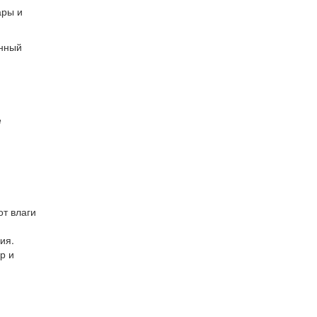
ары и
онный
е
от влаги
ия.
р и