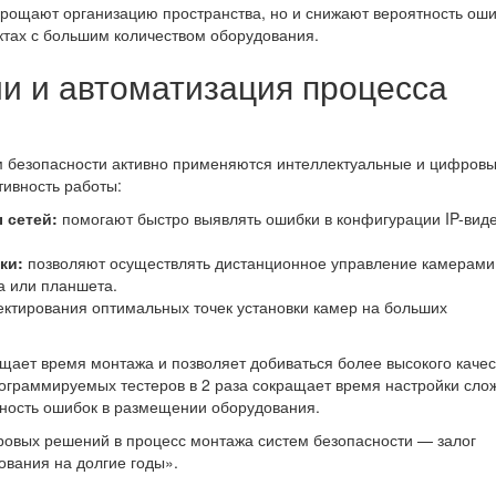
прощают организацию пространства, но и снижают вероятность ош
ктах с большим количеством оборудования.
и и автоматизация процесса
ем безопасности активно применяются интеллектуальные и цифров
ивность работы:
 сетей:
помогают быстро выявлять ошибки в конфигурации IP-вид
ки:
позволяют осуществлять дистанционное управление камерами
а или планшета.
ктирования оптимальных точек установки камер на больших
ащает время монтажа и позволяет добиваться более высокого качес
ограммируемых тестеров в 2 раза сокращает время настройки слож
тность ошибок в размещении оборудования.
овых решений в процесс монтажа систем безопасности — залог
ования на долгие годы».