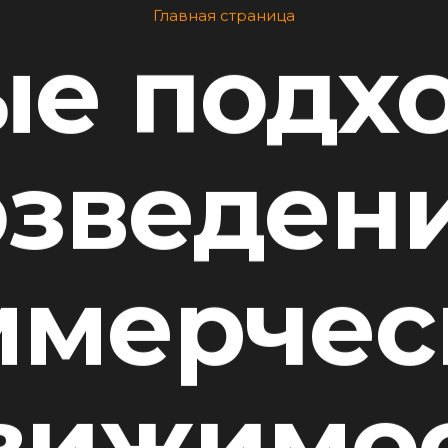
Главная страница
е подх
озведен
ммерчес
вижимос