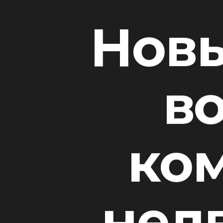
Новы
в
ко
нед