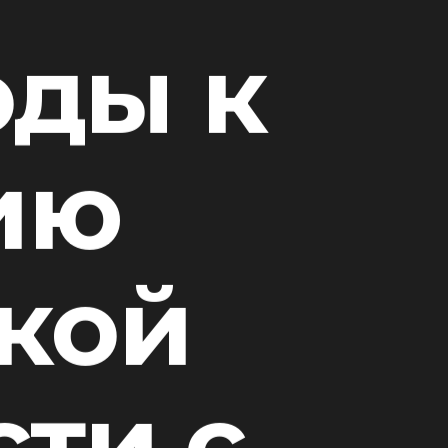
оды к
ию
кой
ти с