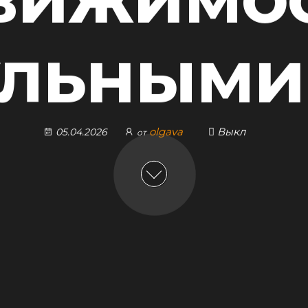
льными
olgava
Выкл
05.04.2026
от