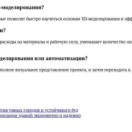
D-моделирования?
рые позволят быстро научиться основам 3D-моделирования и эфф
ии?
асходы на материалы и рабочую силу, уменьшает количество ош
оделирования или автоматизации?
 полное визуальное представление проекта, и затем переходить 
ития умных городов и устойчивого буд
рнизации зданий экономично и надежно