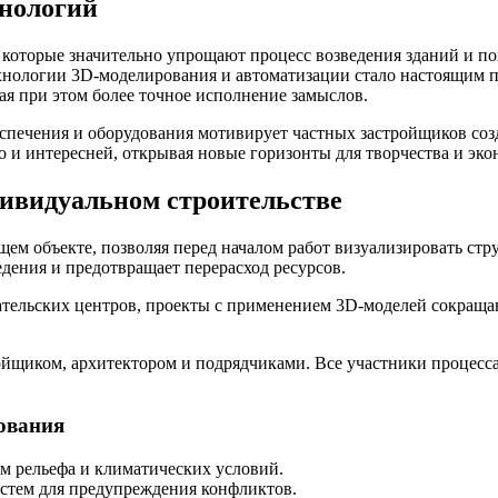
хнологий
которые значительно упрощают процесс возведения зданий и пов
хнологии 3D-моделирования и автоматизации стало настоящим 
вая при этом более точное исполнение замыслов.
спечения и оборудования мотивирует частных застройщиков соз
о и интересней, открывая новые горизонты для творчества и эко
ивидуальном строительстве
щем объекте, позволяя перед началом работ визуализировать ст
дения и предотвращает перерасход ресурсов.
тельских центров, проекты с применением 3D-моделей сокращают
щиком, архитектором и подрядчиками. Все участники процесса 
ования
м рельефа и климатических условий.
стем для предупреждения конфликтов.