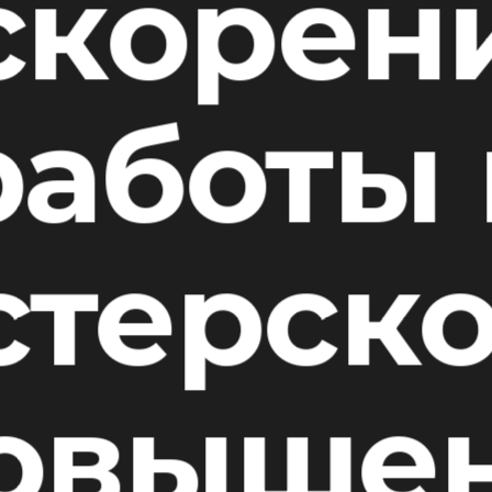
скорен
работы 
стерско
овыше