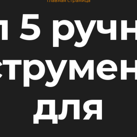
Главная страница
п 5 руч
струмен
для