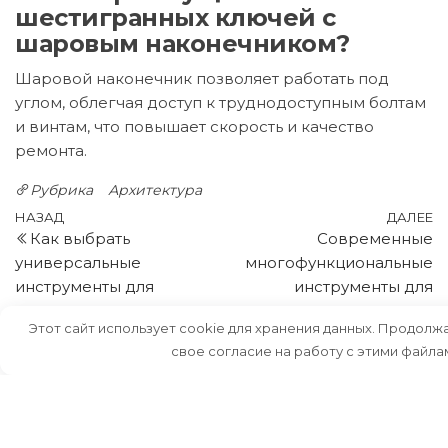
шестигранных ключей с
шаровым наконечником?
Шаровой наконечник позволяет работать под
углом, облегчая доступ к труднодоступным болтам
и винтам, что повышает скорость и качество
ремонта.
Рубрика
Архитектура
Навигация
Предыдущая
С
НАЗАД
ДАЛЕЕ
Как выбрать
Современные
запись
з
по
универсальные
многофункциональные
записям
инструменты для
инструменты для
мастера-начинающего и
мастера экономия време
Этот сайт использует cookie для хранения данных. Продолжа
экспер
свое согласие на работу с этими файла
РУБРИКИ
Аксессуары