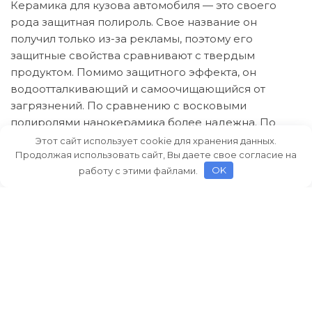
Керамика для кузова автомобиля — это своего
рода защитная полироль. Свое название он
получил только из-за рекламы, поэтому его
защитные свойства сравнивают с твердым
продуктом. Помимо защитного эффекта, он
водоотталкивающий и самоочищающийся от
загрязнений. По сравнению с восковыми
полиролями нанокерамика более надежна. По
показателям надежности он лучше такого
Этот сайт использует cookie для хранения данных.
материала, как жидкое стекло.
Продолжая использовать сайт, Вы даете свое согласие на
работу с этими файлами.
OK
Когда керамика в жидкой форме наносится на
автомобиль после полимеризации, на кузове
образуется своего рода пленка. Его толщина не
более 3 микрометров. Фактически, он более
надежен, чем другие средства защиты. В среднем
его нужно обновлять каждые 1-2 года.
Технически правильно наносить керамику в
несколько слоев. Однако перед этим краска