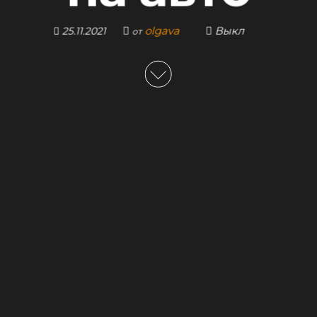
olgava
Выкл
25.11.2021
от